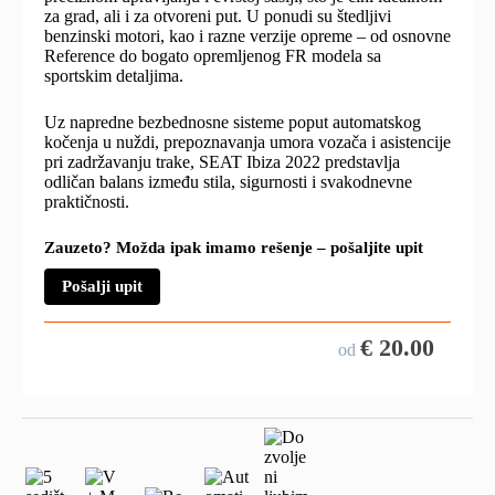
za grad, ali i za otvoreni put. U ponudi su štedljivi
benzinski motori, kao i razne verzije opreme – od osnovne
Reference do bogato opremljenog FR modela sa
sportskim detaljima.
Uz napredne bezbednosne sisteme poput automatskog
kočenja u nuždi, prepoznavanja umora vozača i asistencije
pri zadržavanju trake, SEAT Ibiza 2022 predstavlja
odličan balans između stila, sigurnosti i svakodnevne
praktičnosti.
Zauzeto? Možda ipak imamo rešenje – pošaljite upit
Pošalji upit
€
20.00
od