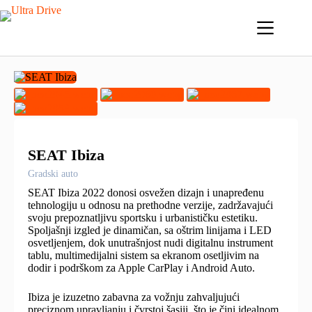
Skip
to
content
SEAT Ibiza
Gradski auto
SEAT Ibiza 2022 donosi osvežen dizajn i unapređenu
tehnologiju u odnosu na prethodne verzije, zadržavajući
svoju prepoznatljivu sportsku i urbanističku estetiku.
Spoljašnji izgled je dinamičan, sa oštrim linijama i LED
osvetljenjem, dok unutrašnjost nudi digitalnu instrument
tablu, multimedijalni sistem sa ekranom osetljivim na
dodir i podrškom za Apple CarPlay i Android Auto.
Ibiza je izuzetno zabavna za vožnju zahvaljujući
preciznom upravljanju i čvrstoj šasiji, što je čini idealnom